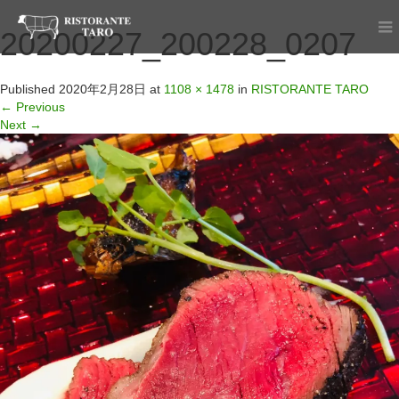
20200227_200228_0207
Published
2020年2月28日
at
1108 × 1478
in
RISTORANTE TARO
←
Previous
Next
→