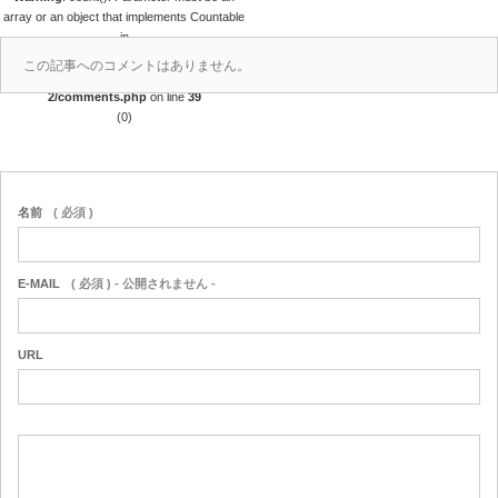
array or an object that implements Countable
in
/home/r4688280/public_html/takedataro.c
この記事へのコメントはありません。
om/wp-content/themes/amore_tcd028-
2/comments.php
on line
39
(0)
名前
( 必須 )
E-MAIL
( 必須 ) - 公開されません -
URL