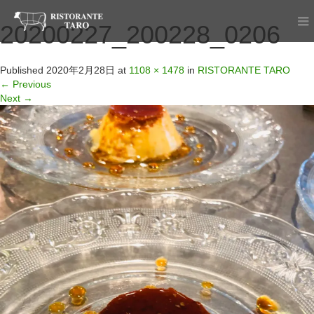
20200227_200228_0206
Published
2020年2月28日
at
1108 × 1478
in
RISTORANTE TARO
←
Previous
Next
→