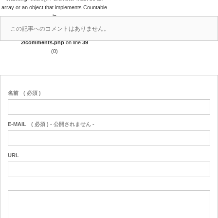
array or an object that implements Countable
in
/home/r4688280/public_html/takedataro.c
この記事へのコメントはありません。
om/wp-content/themes/amore_tcd028-
2/comments.php
on line
39
(0)
名前
( 必須 )
E-MAIL
( 必須 ) - 公開されません -
URL