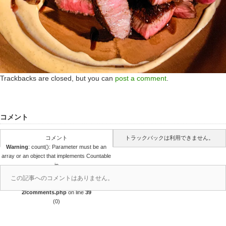
Trackbacks are closed, but you can
post a comment
.
コメント
コメント
トラックバックは利用できません。
Warning
: count(): Parameter must be an
array or an object that implements Countable
in
/home/r4688280/public_html/takedataro.c
この記事へのコメントはありません。
om/wp-content/themes/amore_tcd028-
2/comments.php
on line
39
(0)