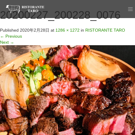
20200227_200228_0076
Published
2020年2月28日
at
1286 × 1272
in
RISTORANTE TARO
←
Previous
Next
→