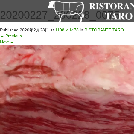
20200227_200228_0075
Published
2020年2月28日
at
1108 × 1478
in
RISTORANTE TARO
←
Previous
Next
→