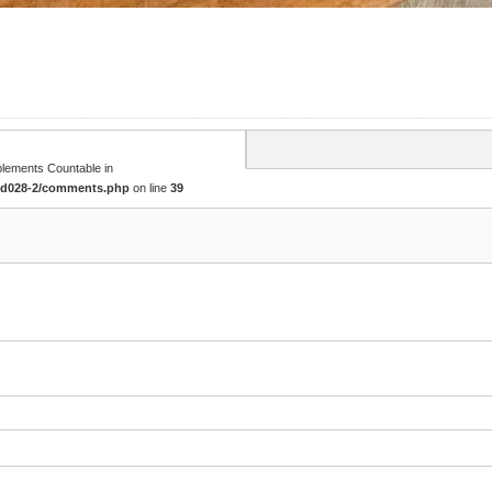
mplements Countable in
tcd028-2/comments.php
on line
39