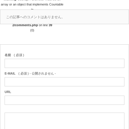
array or an object that implements Countable
in
/home/r4688280/public_html/takedataro.c
この記事へのコメントはありません。
om/wp-content/themes/amore_tcd028-
2/comments.php
on line
39
(0)
名前
( 必須 )
E-MAIL
( 必須 ) - 公開されません -
URL