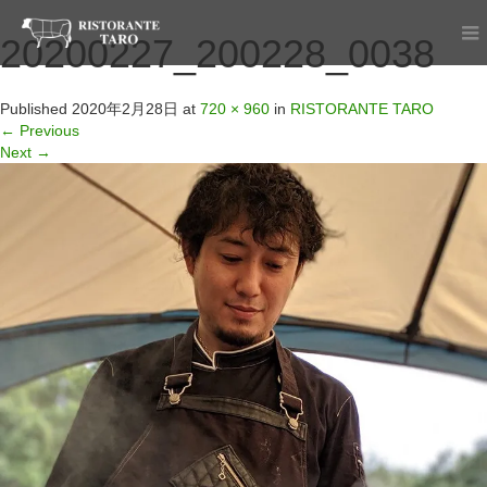
20200227_200228_0038
Published
2020年2月28日
at
720 × 960
in
RISTORANTE TARO
←
Previous
Next
→