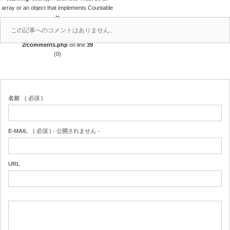
array or an object that implements Countable
in
/home/r4688280/public_html/takedataro.c
この記事へのコメントはありません。
om/wp-content/themes/amore_tcd028-
2/comments.php
on line
39
(0)
名前
( 必須 )
E-MAIL
( 必須 ) - 公開されません -
URL