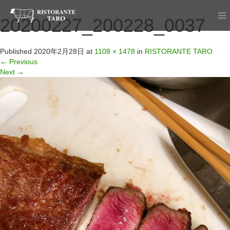
20200227_200228_0037
Published
2020年2月28日
at
1108 × 1478
in
RISTORANTE TARO
←
Previous
Next
→