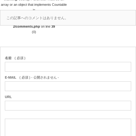
array or an object that implements Countable
in
/home/r4688280/public_html/takedataro.c
この記事へのコメントはありません。
om/wp-content/themes/amore_tcd028-
2/comments.php
on line
39
(0)
名前
( 必須 )
E-MAIL
( 必須 ) - 公開されません -
URL