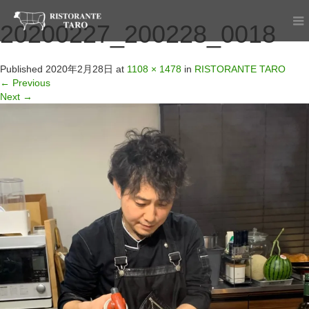
20200227_200228_0018
Published
2020年2月28日
at
1108 × 1478
in
RISTORANTE TARO
←
Previous
Next
→