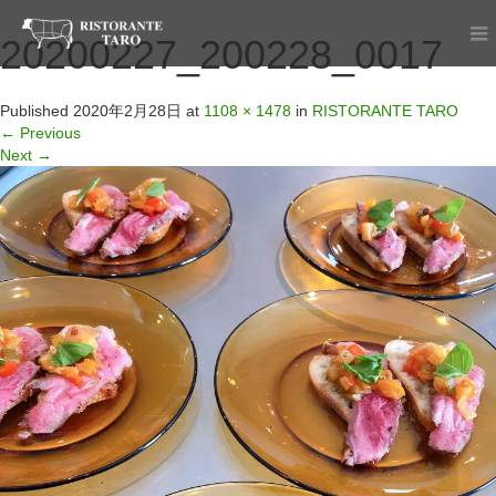
20200227_200228_0017
Published
2020年2月28日
at
1108 × 1478
in
RISTORANTE TARO
←
Previous
Next
→