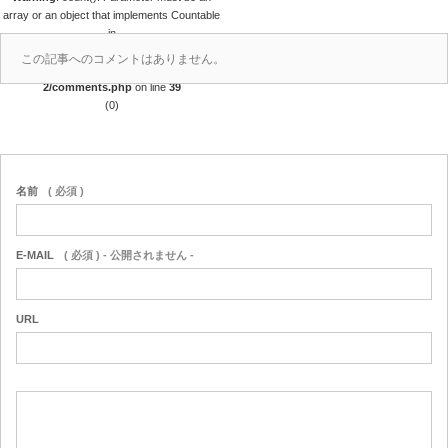
array or an object that implements Countable
in
/home/r4688280/public_html/takedataro.c
この記事へのコメントはありません。
om/wp-content/themes/amore_tcd028-
2/comments.php
on line
39
(0)
名前
( 必須 )
E-MAIL
( 必須 ) - 公開されません -
URL