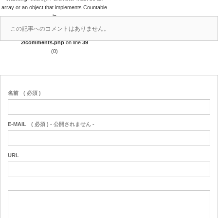
array or an object that implements Countable
in
/home/r4688280/public_html/takedataro.c
この記事へのコメントはありません。
om/wp-content/themes/amore_tcd028-
2/comments.php
on line
39
(0)
名前
( 必須 )
E-MAIL
( 必須 ) - 公開されません -
URL