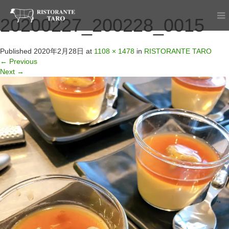
20200227_200228_0015
Published
2020年2月28日
at
1108 × 1478
in
RISTORANTE TARO
←
Previous
Next
→