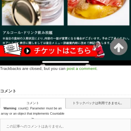
Trackbacks are closed, but you can
post a comment
.
コメント
コメント
トラックバックは利用できません。
Warning
: count(): Parameter must be an
array or an object that implements Countable
in
/home/r4688280/public_html/takedataro.c
この記事へのコメントはありません。
om/wp-content/themes/amore_tcd028-