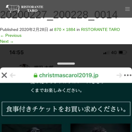
20200227_200228_0014
Published
2020年2月28日
at
870 × 1884
in
RISTORANTE TARO
←
Previous
Next
→