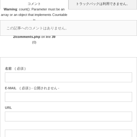
コメント
トラックバックは利用できません。
Warning
: count(): Parameter must be an
array or an object that implements Countable
in
/home/r4688280/public_html/takedataro.c
この記事へのコメントはありません。
om/wp-content/themes/amore_tcd028-
2/comments.php
on line
39
(0)
名前
( 必須 )
E-MAIL
( 必須 ) - 公開されません -
URL