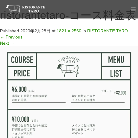
ristorantetaro-コース料金表
Published
2020年2月28日
at
1821 × 2560
in
RISTORANTE TARO
←
Previous
Next
→