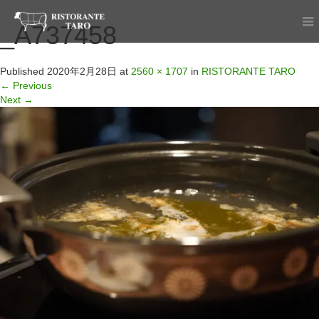
_A737458
Published
2020年2月28日
at
2560 × 1707
in
RISTORANTE TARO
←
Previous
Next
→