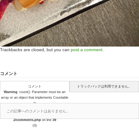
Trackbacks are closed, but you can
post a comment
.
コメント
コメント
トラックバックは利用できません。
Warning
: count(): Parameter must be an
array or an object that implements Countable
in
/home/r4688280/public_html/takedataro.c
この記事へのコメントはありません。
om/wp-content/themes/amore_tcd028-
2/comments.php
on line
39
(0)