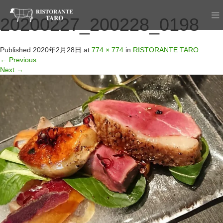
20200227_200228_0198
Published
2020年2月28日
at
774 × 774
in
RISTORANTE TARO
←
Previous
Next
→