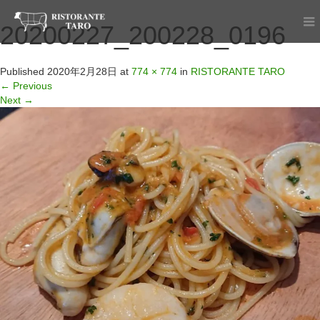
20200227_200228_0196
Published
2020年2月28日
at
774 × 774
in
RISTORANTE TARO
←
Previous
Next
→