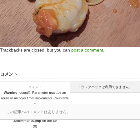
Trackbacks are closed, but you can
post a comment
.
コメント
コメント
トラックバックは利用できません。
Warning
: count(): Parameter must be an
array or an object that implements Countable
in
/home/r4688280/public_html/takedataro.c
この記事へのコメントはありません。
om/wp-content/themes/amore_tcd028-
2/comments.php
on line
39
(0)