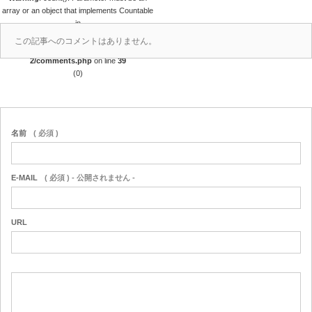
array or an object that implements Countable
in
/home/r4688280/public_html/takedataro.c
この記事へのコメントはありません。
om/wp-content/themes/amore_tcd028-
2/comments.php
on line
39
(0)
名前
( 必須 )
E-MAIL
( 必須 ) - 公開されません -
URL