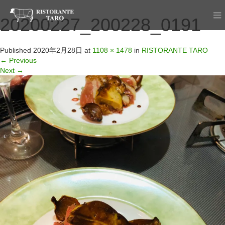
20200227_200228_0191
Published
2020年2月28日
at
1108 × 1478
in
RISTORANTE TARO
←
Previous
Next
→