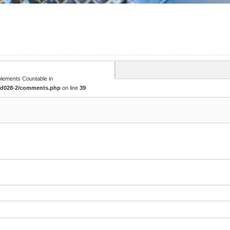
mplements Countable in
tcd028-2/comments.php
on line
39