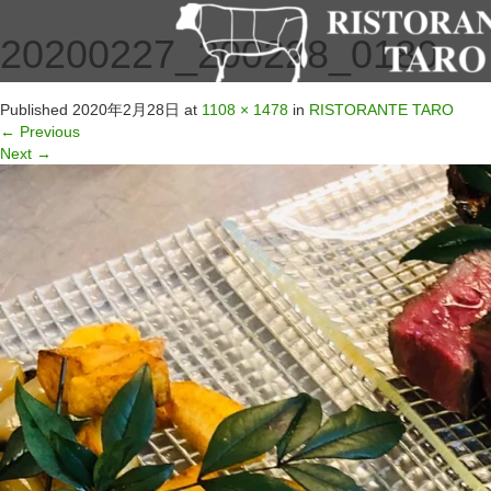
20200227_200228_0180
Published
2020年2月28日
at
1108 × 1478
in
RISTORANTE TARO
←
Previous
Next
→