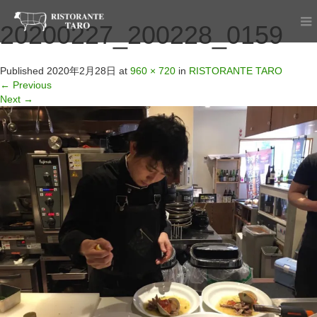
20200227_200228_0159
Published
2020年2月28日
at
960 × 720
in
RISTORANTE TARO
←
Previous
Next
→