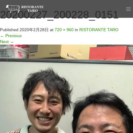
20200227_200228_0151
Published
2020年2月28日
at
720 × 960
in
RISTORANTE TARO
←
Previous
Next
→