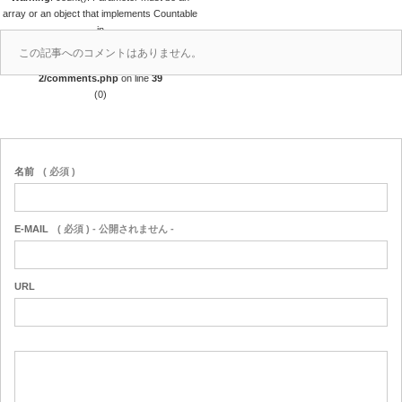
array or an object that implements Countable
in
/home/r4688280/public_html/takedataro.c
この記事へのコメントはありません。
om/wp-content/themes/amore_tcd028-
2/comments.php
on line
39
(0)
名前
( 必須 )
E-MAIL
( 必須 ) - 公開されません -
URL