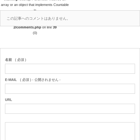
array or an object that implements Countable
in
/home/r4688280/public_html/takedataro.c
この記事へのコメントはありません。
om/wp-content/themes/amore_tcd028-
2/comments.php
on line
39
(0)
名前
( 必須 )
E-MAIL
( 必須 ) - 公開されません -
URL