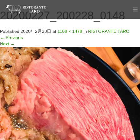
20200227_200228_0148
Published
2020年2月28日
at
1108 × 1478
in
RISTORANTE TARO
←
Previous
Next
→