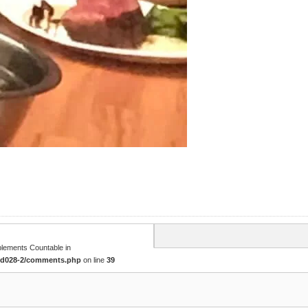
mplements Countable in
tcd028-2/comments.php
on line
39