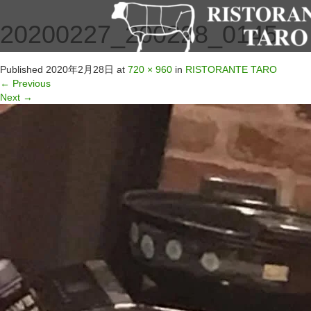
20200227_200228_0145
Published
2020年2月28日
at
720 × 960
in
RISTORANTE TARO
←
Previous
Next
→