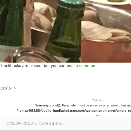
Trackbacks are closed, but you can
post a comment
.
コメント
コメント
Warning
: count(): Parameter must be an array or an object that i
/home/r4688280/public_html/takedataro.com/wp-content/themes/amore_
(0)
この記事へのコメントはありません。