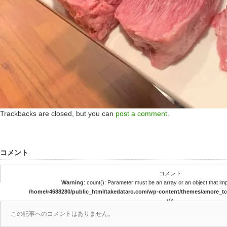
Trackbacks are closed, but you can
post a comment
.
コメント
コメント
Warning
: count(): Parameter must be an array or an object that i
/home/r4688280/public_html/takedataro.com/wp-content/themes/amore_
(0)
この記事へのコメントはありません。