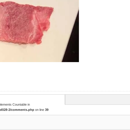
mplements Countable in
tcd028-2/comments.php
on line
39