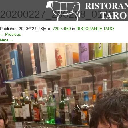
20200227_200228_0142
Published
2020年2月28日
at
720 × 960
in
RISTORANTE TARO
←
Previous
Next
→