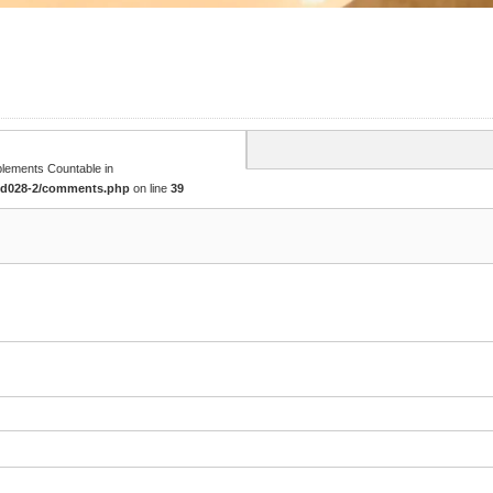
mplements Countable in
tcd028-2/comments.php
on line
39