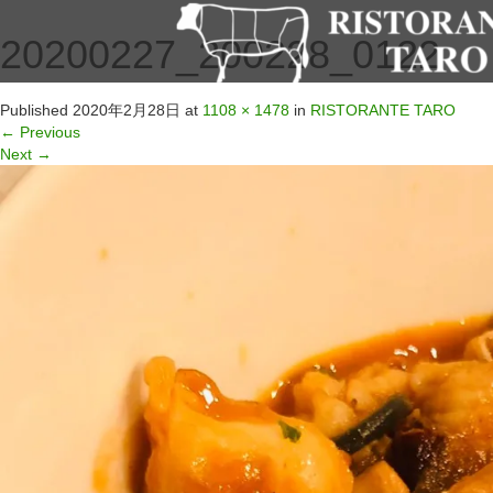
20200227_200228_0122
Published
2020年2月28日
at
1108 × 1478
in
RISTORANTE TARO
←
Previous
Next
→