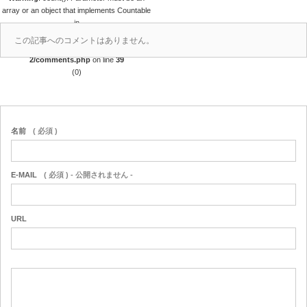
array or an object that implements Countable
in
/home/r4688280/public_html/takedataro.c
この記事へのコメントはありません。
om/wp-content/themes/amore_tcd028-
2/comments.php
on line
39
(0)
名前
( 必須 )
E-MAIL
( 必須 ) - 公開されません -
URL