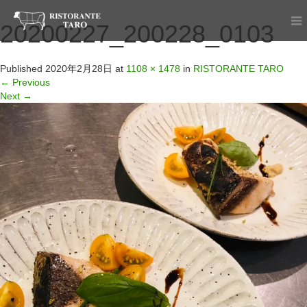
20200227_200228_0103
Published
2020年2月28日
at
1108 × 1478
in
RISTORANTE TARO
←
Previous
Next
→