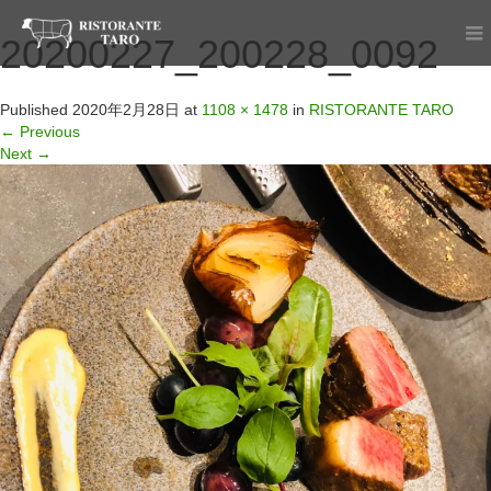
20200227_200228_0092
Published
2020年2月28日
at
1108 × 1478
in
RISTORANTE TARO
←
Previous
Next
→