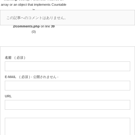
array or an object that implements Countable
in
/home/r4688280/public_html/takedataro.c
この記事へのコメントはありません。
om/wp-content/themes/amore_tcd028-
2/comments.php
on line
39
(0)
名前
( 必須 )
E-MAIL
( 必須 ) - 公開されません -
URL