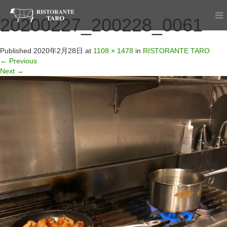
20200227_200228_0061
Published
2020年2月28日
at
1108 × 1478
in
RISTORANTE TARO
←
Previous
Next
→