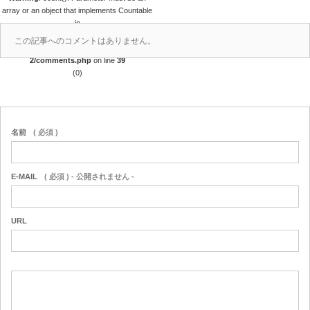
array or an object that implements Countable
in
/home/r4688280/public_html/takedataro.c
この記事へのコメントはありません。
om/wp-content/themes/amore_tcd028-
2/comments.php
on line
39
(0)
名前
( 必須 )
E-MAIL
( 必須 ) - 公開されません -
URL