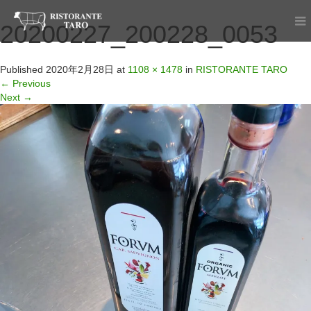
20200227_200228_0053
Published
2020年2月28日
at
1108 × 1478
in
RISTORANTE TARO
←
Previous
Next
→