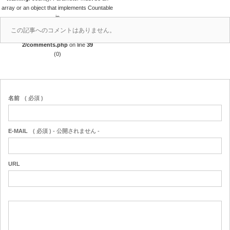
array or an object that implements Countable
in
/home/r4688280/public_html/takedataro.c
この記事へのコメントはありません。
om/wp-content/themes/amore_tcd028-
2/comments.php
on line
39
(0)
名前
( 必須 )
E-MAIL
( 必須 ) - 公開されません -
URL