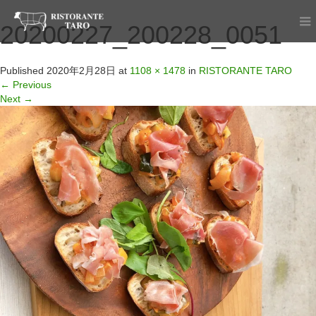
20200227_200228_0051
Published
2020年2月28日
at
1108 × 1478
in
RISTORANTE TARO
←
Previous
Next
→