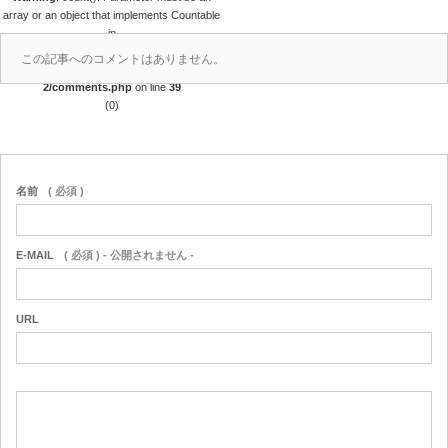
array or an object that implements Countable
in
/home/r4688280/public_html/takedataro.c
この記事へのコメントはありません。
om/wp-content/themes/amore_tcd028-
2/comments.php
on line
39
(0)
名前
( 必須 )
E-MAIL
( 必須 ) - 公開されません -
URL