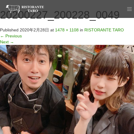
20200227_200228_0049
Published
2020年2月28日
at
1478 × 1108
in
RISTORANTE TARO
←
Previous
Next
→