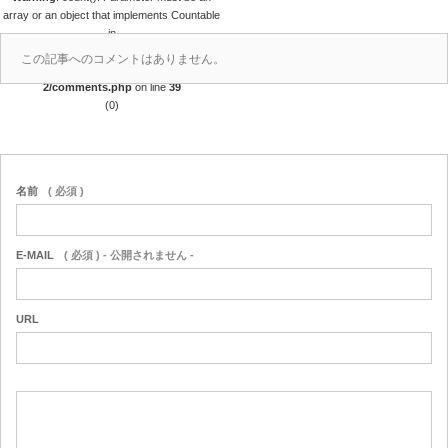
array or an object that implements Countable
in
/home/r4688280/public_html/takedataro.c
この記事へのコメントはありません。
om/wp-content/themes/amore_tcd028-
2/comments.php
on line
39
(0)
名前
( 必須 )
E-MAIL
( 必須 ) - 公開されません -
URL