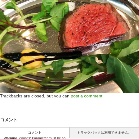
Trackbacks are closed, but you can
post a comment
.
コメント
コメント
トラックバックは利用できません。
Warning
: count(): Parameter must be an