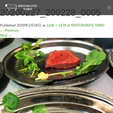
20200227_200228_0005
Published
2020年2月28日
at
1108 × 1478
in
RISTORANTE TARO
←
Previous
Next
→