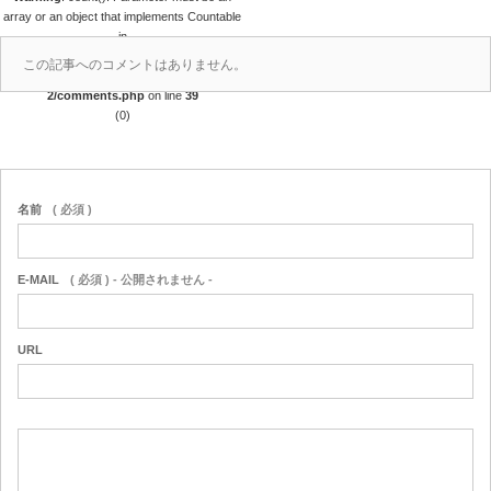
array or an object that implements Countable
in
/home/r4688280/public_html/takedataro.c
この記事へのコメントはありません。
om/wp-content/themes/amore_tcd028-
2/comments.php
on line
39
(0)
名前
( 必須 )
E-MAIL
( 必須 ) - 公開されません -
URL