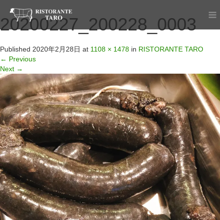
20200227_200228_0003
Published
2020年2月28日
at
1108 × 1478
in
RISTORANTE TARO
←
Previous
Next
→