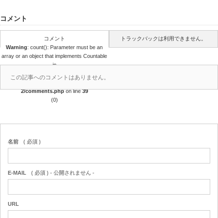
コメント
コメント
トラックバックは利用できません。
Warning
: count(): Parameter must be an
array or an object that implements Countable
in
/home/r4688280/public_html/takedataro.c
この記事へのコメントはありません。
om/wp-content/themes/amore_tcd028-
2/comments.php
on line
39
(0)
名前
( 必須 )
E-MAIL
( 必須 ) - 公開されません -
URL