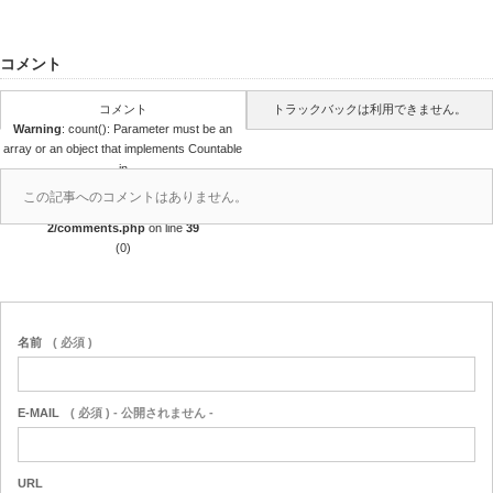
コメント
コメント
トラックバックは利用できません。
Warning
: count(): Parameter must be an
array or an object that implements Countable
in
/home/r4688280/public_html/takedataro.c
この記事へのコメントはありません。
om/wp-content/themes/amore_tcd028-
2/comments.php
on line
39
(0)
名前
( 必須 )
E-MAIL
( 必須 ) - 公開されません -
URL