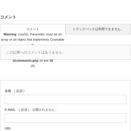
コメント
コメント
トラックバックは利用できません。
Warning
: count(): Parameter must be an
array or an object that implements Countable
in
/home/r4688280/public_html/takedataro.c
この記事へのコメントはありません。
om/wp-content/themes/amore_tcd028-
2/comments.php
on line
39
(0)
名前
( 必須 )
E-MAIL
( 必須 ) - 公開されません -
URL