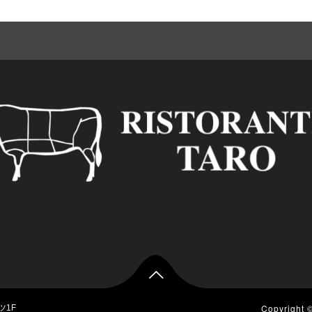

Copyright
ツ1F