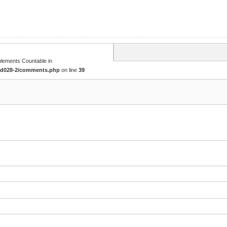
mplements Countable in
tcd028-2/comments.php
on line
39