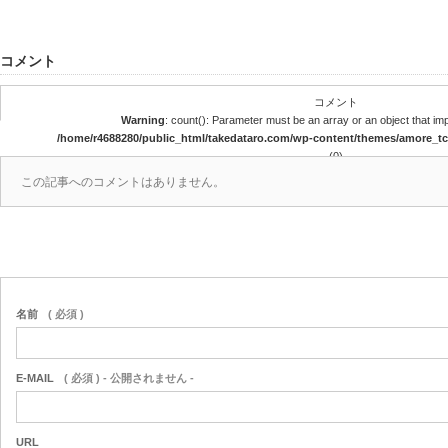
コメント
コメント
Warning
: count(): Parameter must be an array or an object that i
/home/r4688280/public_html/takedataro.com/wp-content/themes/amore_
(0)
この記事へのコメントはありません。
名前
( 必須 )
E-MAIL
( 必須 ) - 公開されません -
URL