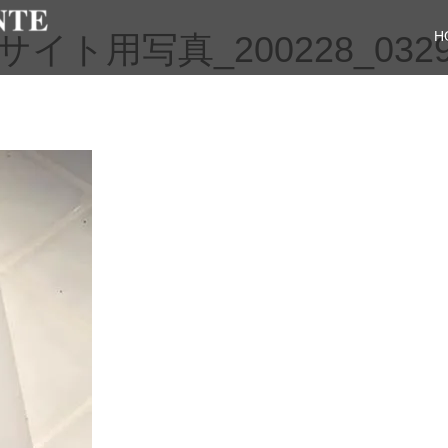
H
ト用写真_200228_032