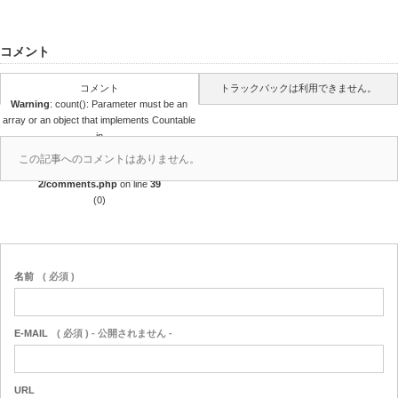
コメント
コメント
トラックバックは利用できません。
Warning
: count(): Parameter must be an
array or an object that implements Countable
in
/home/r4688280/public_html/takedataro.c
この記事へのコメントはありません。
om/wp-content/themes/amore_tcd028-
2/comments.php
on line
39
(0)
名前
( 必須 )
E-MAIL
( 必須 ) - 公開されません -
URL