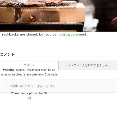
Trackbacks are closed, but you can
post a comment
.
コメント
コメント
トラックバックは利用できません。
Warning
: count(): Parameter must be an
array or an object that implements Countable
in
/home/r4688280/public_html/takedataro.c
この記事へのコメントはありません。
om/wp-content/themes/amore_tcd028-
2/comments.php
on line
39
(0)