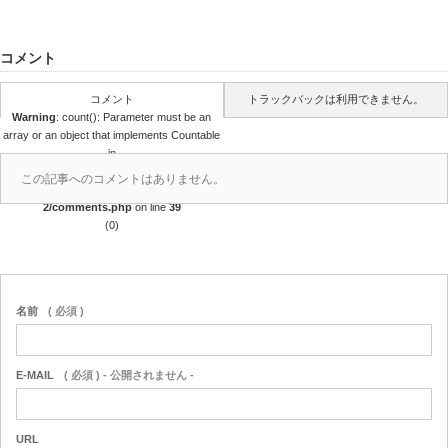
コメント
コメント
トラックバックは利用できません。
Warning
: count(): Parameter must be an
array or an object that implements Countable
in
/home/r4688280/public_html/takedataro.c
この記事へのコメントはありません。
om/wp-content/themes/amore_tcd028-
2/comments.php
on line
39
(0)
名前
( 必須 )
E-MAIL
( 必須 ) - 公開されません -
URL