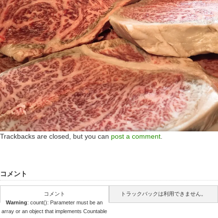
Trackbacks are closed, but you can
post a comment
.
コメント
コメント
トラックバックは利用できません。
Warning
: count(): Parameter must be an
array or an object that implements Countable