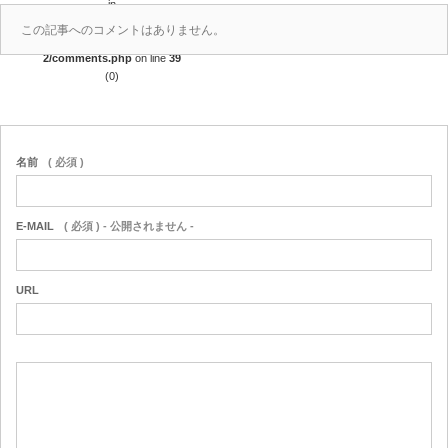
in
/home/r4688280/public_html/takedataro.c
この記事へのコメントはありません。
om/wp-content/themes/amore_tcd028-
2/comments.php
on line
39
(0)
名前
( 必須 )
E-MAIL
( 必須 ) - 公開されません -
URL