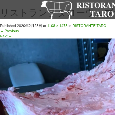
リストランテタローウェブサイ
Published
2020年2月28日
at
1108 × 1478
in
RISTORANTE TARO
←
Previous
Next
→