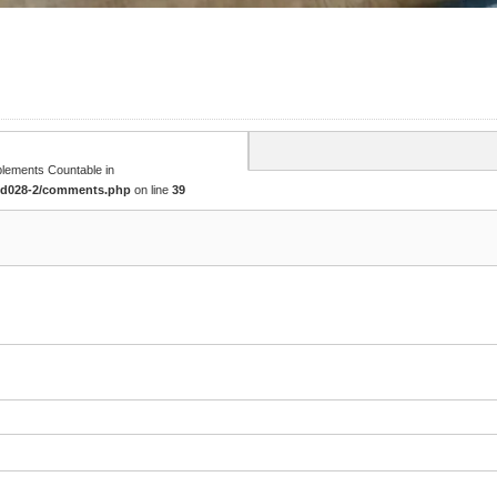
mplements Countable in
tcd028-2/comments.php
on line
39