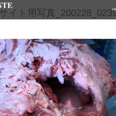
H
ト用写真_200228_023