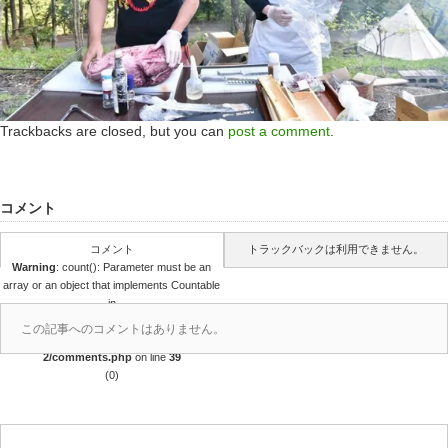
Trackbacks are closed, but you can
post a comment
.
コメント
コメント
トラックバックは利用できません。
Warning
: count(): Parameter must be an
array or an object that implements Countable
in
/home/r4688280/public_html/takedataro.c
この記事へのコメントはありません。
om/wp-content/themes/amore_tcd028-
2/comments.php
on line
39
(0)