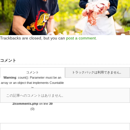
Trackbacks are closed, but you can
post a comment
.
コメント
コメント
トラックバックは利用できません。
Warning
: count(): Parameter must be an
array or an object that implements Countable
in
/home/r4688280/public_html/takedataro.c
この記事へのコメントはありません。
om/wp-content/themes/amore_tcd028-
2/comments.php
on line
39
(0)