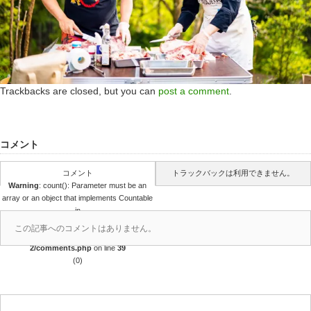
Trackbacks are closed, but you can
post a comment
.
コメント
コメント
トラックバックは利用できません。
Warning
: count(): Parameter must be an
array or an object that implements Countable
in
/home/r4688280/public_html/takedataro.c
この記事へのコメントはありません。
om/wp-content/themes/amore_tcd028-
2/comments.php
on line
39
(0)