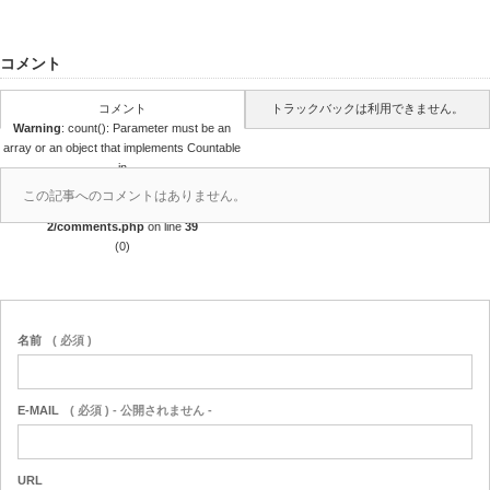
コメント
コメント
トラックバックは利用できません。
Warning
: count(): Parameter must be an
array or an object that implements Countable
in
/home/r4688280/public_html/takedataro.c
この記事へのコメントはありません。
om/wp-content/themes/amore_tcd028-
2/comments.php
on line
39
(0)
名前
( 必須 )
E-MAIL
( 必須 ) - 公開されません -
URL