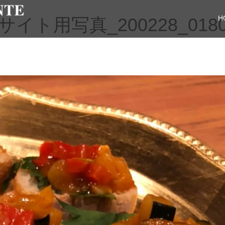
H
ト用写真_200228_018