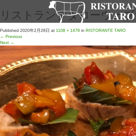
リストランテタローウェブサイ
Published
2020年2月28日
at
1108 × 1478
in
RISTORANTE TARO
←
Previous
Next
→