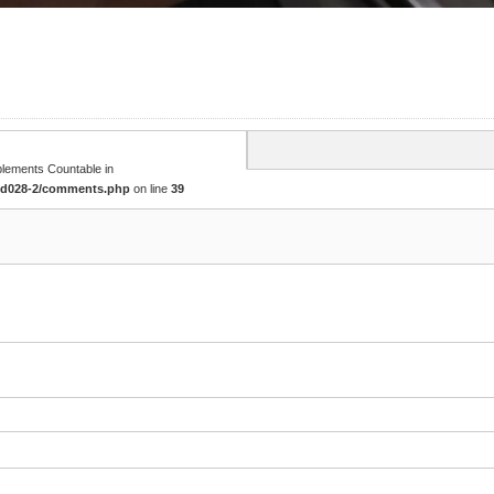
mplements Countable in
tcd028-2/comments.php
on line
39