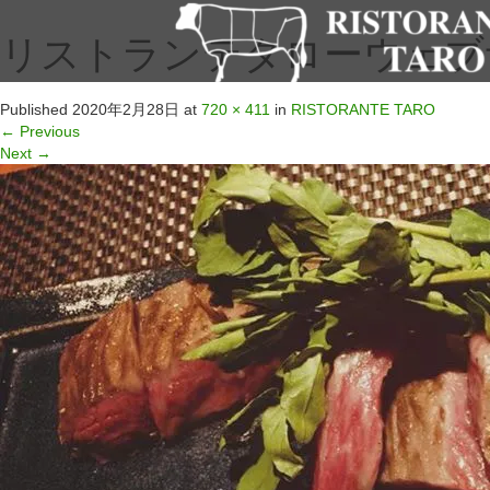
リストランテタローウェブサイ
Published
2020年2月28日
at
720 × 411
in
RISTORANTE TARO
←
Previous
Next
→