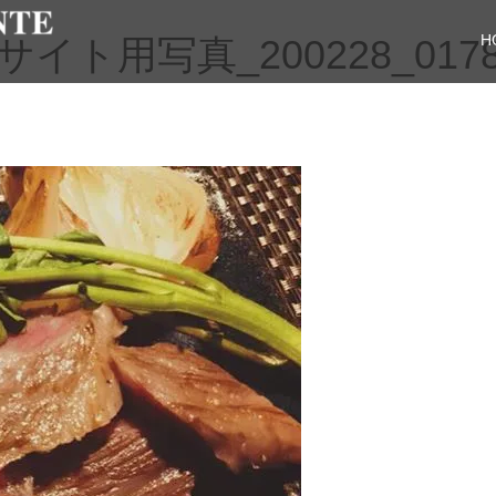
H
ト用写真_200228_017