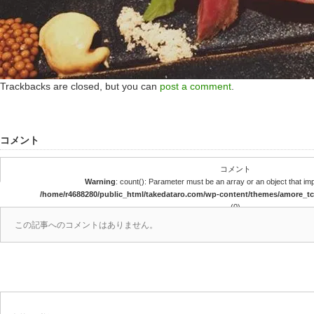
Trackbacks are closed, but you can
post a comment
.
コメント
コメント
Warning
: count(): Parameter must be an array or an object that i
/home/r4688280/public_html/takedataro.com/wp-content/themes/amore_
(0)
この記事へのコメントはありません。