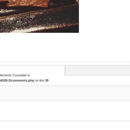
mplements Countable in
tcd028-2/comments.php
on line
39