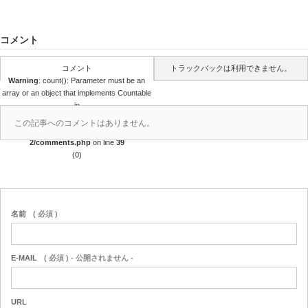
コメント
コメント
トラックバックは利用できません。
Warning
: count(): Parameter must be an
array or an object that implements Countable
in
/home/r4688280/public_html/takedataro.c
この記事へのコメントはありません。
om/wp-content/themes/amore_tcd028-
2/comments.php
on line
39
(0)
名前
( 必須 )
E-MAIL
( 必須 ) - 公開されません -
URL