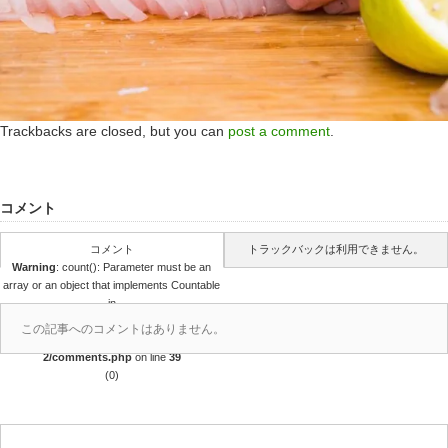
Trackbacks are closed, but you can
post a comment
.
コメント
コメント
トラックバックは利用できません。
Warning
: count(): Parameter must be an
array or an object that implements Countable
in
/home/r4688280/public_html/takedataro.c
この記事へのコメントはありません。
om/wp-content/themes/amore_tcd028-
2/comments.php
on line
39
(0)