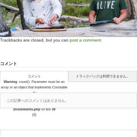
Trackbacks are closed, but you can
post a comment
.
コメント
コメント
トラックバックは利用できません。
Warning
: count(): Parameter must be an
array or an object that implements Countable
in
/home/r4688280/public_html/takedataro.c
この記事へのコメントはありません。
om/wp-content/themes/amore_tcd028-
2/comments.php
on line
39
(0)