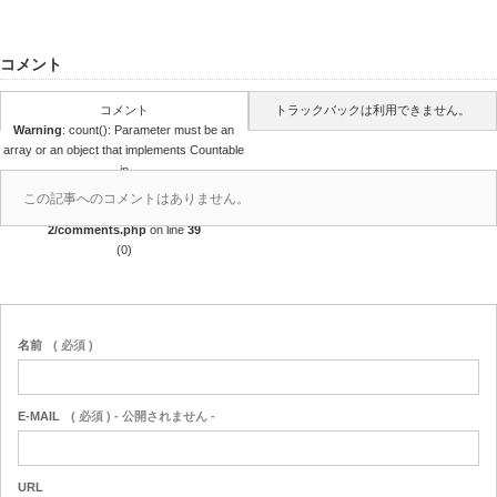
コメント
コメント
トラックバックは利用できません。
Warning
: count(): Parameter must be an
array or an object that implements Countable
in
/home/r4688280/public_html/takedataro.c
この記事へのコメントはありません。
om/wp-content/themes/amore_tcd028-
2/comments.php
on line
39
(0)
名前
( 必須 )
E-MAIL
( 必須 ) - 公開されません -
URL