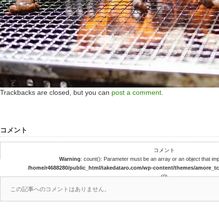
Trackbacks are closed, but you can
post a comment
.
コメント
コメント
Warning
: count(): Parameter must be an array or an object that i
/home/r4688280/public_html/takedataro.com/wp-content/themes/amore_
(0)
この記事へのコメントはありません。