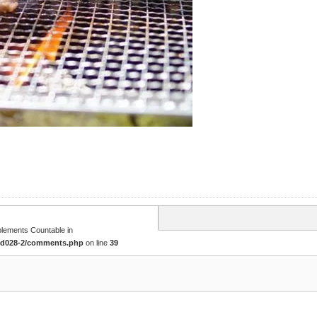
mplements Countable in
tcd028-2/comments.php
on line
39