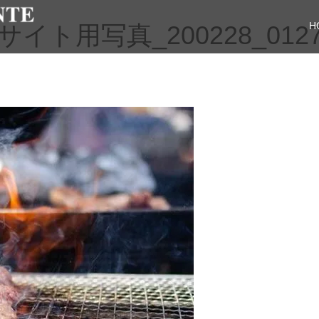
H
ト用写真_200228_012