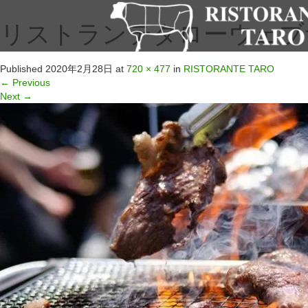
リストランテタローウェブサイ
Published
2020年2月28日
at
720 × 477
in
RISTORANTE TARO
←
Previous
Next
→